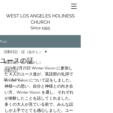
WEST LOS ANGELES HOLINESS
CHURCH
Since 1955
Post
活動日記・証（あかし）
ユースの証
活動日記・証（あかし）
2024年2月25日 Winter Vision に参加し
活動日記
た４人のユース達が、英語部の礼拝で 
証（あかし）
Winter Vision について証をしました。
神様への思い、自分と神様との向き合
い方、Winter Vision を通し、それぞれ
が体験したことを話してくれました。
多くの大人が見ている前で、みんな話
しが上手でとても感心しました。ユー