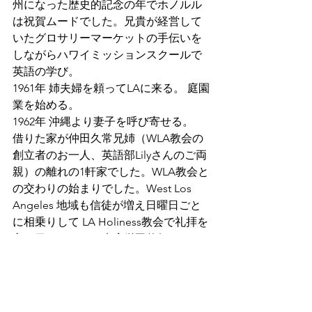
州になった歴史的記念の年でホノルル
は祝賀ムードでした。兄貴が経営して
いたグロサリーマーケットの手伝いを
しながらハワイミッションスクールで
英語の学び。
1961年 姉夫婦を頼ってLAに来る。 庭園
業を始める。
1962年 沖縄より妻子を呼び寄せる。
借りた家が仲田久常兄姉（WLA教会の
創立者のお一人、英語部Lilyさんのご両
親）の離れの1軒家でした。WLA教会と
の交わりの始まりでした。West Los 
Angeles 地域も信徒が増え日曜日ごと
に相乗りして LA Holiness教会で礼拝を
守る日々でした。末広栄司牧師より 
WLAにも世の光 地の塩として Holiness
教会が建てられるように祈っていると
励まされ、神様はこの小さな群れの祈
りに応え聖霊に満たされ１３世帯は旧