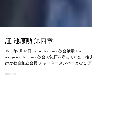
証 池原勲 第四章
1955年6月18日 WLA Holiness 教会献堂 Los
Angeles Holiness 教会で礼拝を守っていた19名兄
姉が教会創立会員 チャーターメンバーとなる 宗教
法人WLA Holiness教会として加州政府より認可 認
可証:956066972 住所:11428 IOWA AVE.、WLA 、
CA90025 この地域の旧例の場所として神様と信仰
に燃えたつチャーターメンバーを起こしてくださ
った。 ペンテコステの聖霊はこのチャーターメン
バーに注がれました。栄光在主、救霊に励んでお